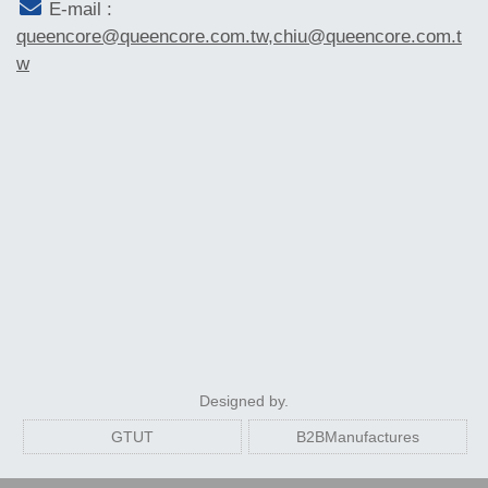
E-mail :
queencore@queencore.com.tw,chiu@queencore.com.t
w
Designed by.
GTUT
B2BManufactures