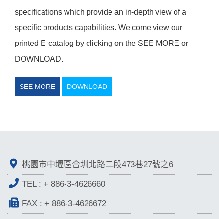
specifications which provide an in-depth view of a
specific products capabilities. Welcome view our
printed E-catalog by clicking on the SEE MORE or
DOWNLOAD.
SEE MORE
DOWNLOAD
桃園市中壢區合圳北路二段473巷27號之6
TEL :
+ 886-3-4626660
FAX : + 886-3-4626672